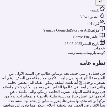
تقييم
-
الشعبية
3.0w
قراء
401
مؤلف
Yamada Gomachi(Story & Art)
الناشر
Comic Fuz
تاريخ النشر
2025-05-27
لامات
وميديا
رومانسية
مدرسة
ظرة عامة
ي فصل دراسي جديد، نجد ماساتو، طالب في السنة الأولى من
لمدرسة الثانوية، يحاول جاهداً التكيف مع زملائه في الصف. رغم أنه
شعر بالوحدة، إلا أنه يلفت انتباهه رينكو، الفتاة التي تجلس بجانبه
التي تعيش أيضاً في عالمها الخاص. في يوم من الأيام، يتعثر ماساتو
ي رؤية قائمة المهام السرية الخاصة برينكو، والتي تكشف عن
حلامها في عيش حياة مدرسية مليئة بالحيوية والمغامرات. بدلاً من
ركها تواجه تحدياتها بمفردها، يقرر ماساتو أن يقدم لها المساعدة.
بدأ الاثنان في العمل معاً لتحقيق أحلام رينكو، مما يؤدي إلى مواقف