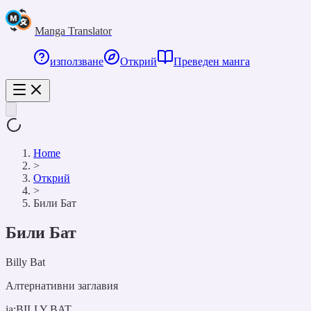
Manga Translator
използване
Открий
Преведен манга
Home
>
Открий
>
Били Бат
Били Бат
Billy Bat
Алтернативни заглавия
ja:
BILLY BAT