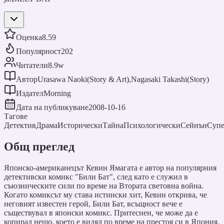
Оценка
8.59
Популярност
202
Читатели
8.9w
Автор
Urasawa Naoki(Story & Art),Nagasaki Takashi(Story)
Издател
Morning
Дата на публикуване
2008-10-16
Тагове
Детектив
Драма
Исторически
Тайна
Психологически
Сейнън
Супе
Общ преглед
Японско-американецът Кевин Ямагата е автор на популярния
детективски комикс "Били Бат", след като е служил в
съюзническите сили по време на Втората световна война.
Когато комиксът му става истински хит, Кевин открива, че
неговият известен герой, Били Бат, всъщност вече е
съществувал в японски комикс. Притеснен, че може да е
копирал нещо, което е видял по време на престоя си в Япония,