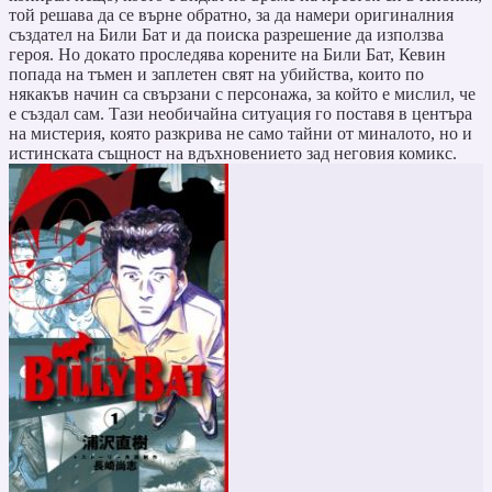
той решава да се върне обратно, за да намери оригиналния
създател на Били Бат и да поиска разрешение да използва
героя. Но докато проследява корените на Били Бат, Кевин
попада на тъмен и заплетен свят на убийства, които по
някакъв начин са свързани с персонажа, за който е мислил, че
е създал сам. Тази необичайна ситуация го поставя в центъра
на мистерия, която разкрива не само тайни от миналото, но и
истинската същност на вдъхновението зад неговия комикс.