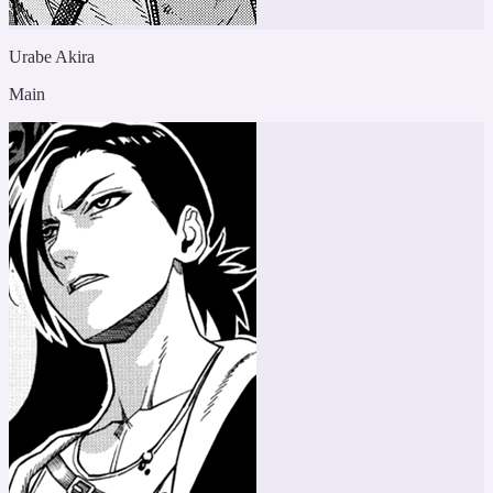
Urabe Akira
Main