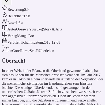
Bewertung
6.9
Beliebtheit
1.5k
Leser
1.6w
Autor
Oosawa Yuusuke(Story & Art)
Verlag
Manga Box
Veröffentlichungsdatum
2013-12-08
Tags
Aktion
Gore
Horror
Sci-Fi
Überleben
Übersicht
In einer Welt, in der Pflanzen die Oberhand gewonnen haben, hat
sich das Leben für die Menschen drastisch verändert. Im Jahr 2017
kam es in Tokio zu einem unerwarteten Aufstand der Vegetation, der
die menschliche Zivilisation im Handumdrehen zum Einsturz
brachte. Die wenigen Überlebenden sind gezwungen, in den
unterirdischen U-Bahn-Netzen Zuflucht zu suchen, wo sie sich vor
den aggressiven Pflanzen verstecken. Doch die Vorräte werden
immer knapper, und die Situation wird zunehmend verzweifelter.
Hier kommt unser Protagonist, der ganz normale Schüler Akira, ins