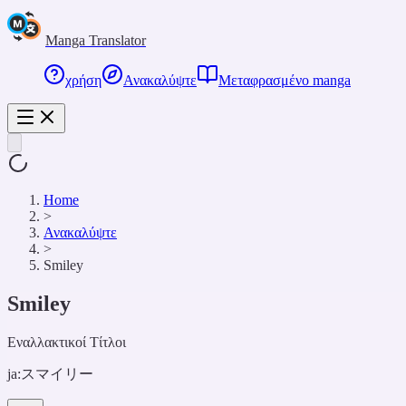
Manga Translator
χρήση
Ανακαλύψτε
Μεταφρασμένο manga
Home
>
Ανακαλύψτε
>
Smiley
Smiley
Εναλλακτικοί Τίτλοι
ja:
スマイリー