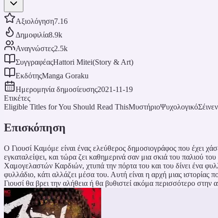
Αξιολόγηση
7.16
Δημοφιλία
8.9k
Αναγνώστες
2.5k
Συγγραφέας
Hattori Mitei(Story & Art)
Εκδότης
Manga Goraku
Ημερομηνία δημοσίευσης
2021-11-19
Ετικέτες
Eligible Titles for You Should Read This
Μυστήριο
Ψυχολογικό
Σέινεν
Επισκόπηση
Ο Γιουσί Καμόμε είναι ένας ελεύθερος δημοσιογράφος που έχει χάσ
εγκαταλείψει, και τώρα ζει καθημερινά σαν μια σκιά του παλιού το
Χαμογελαστών Καρδιών, χτυπά την πόρτα του και του δίνει ένα φυλλ
φυλλάδιο, κάτι αλλάζει μέσα του. Αυτή είναι η αρχή μιας ιστορίας 
Γιουσί θα βρει την αλήθεια ή θα βυθιστεί ακόμα περισσότερο στην α