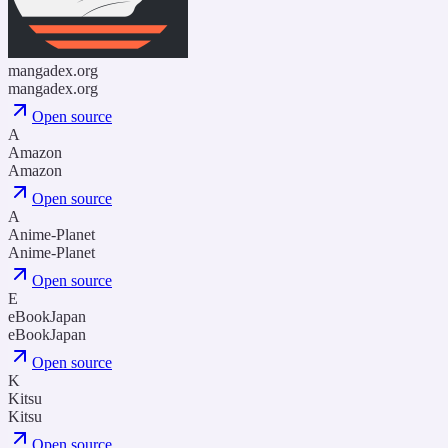
mangadex.org
mangadex.org
Open source
A
Amazon
Amazon
Open source
A
Anime-Planet
Anime-Planet
Open source
E
eBookJapan
eBookJapan
Open source
K
Kitsu
Kitsu
Open source