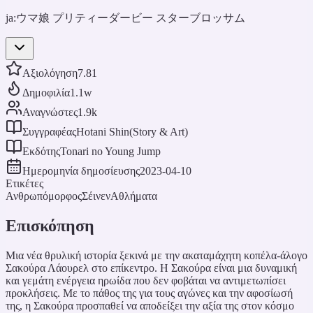
ja:
ウマ娘 プリティーダービー スターブロッサム
Αξιολόγηση
7.81
Δημοφιλία
1.1w
Αναγνώστες
1.9k
Συγγραφέας
Hotani Shin(Story & Art)
Εκδότης
Tonari no Young Jump
Ημερομηνία δημοσίευσης
2023-04-10
Ετικέτες
Ανθρωπόμορφος
Σέινεν
Αθλήματα
Επισκόπηση
Μια νέα θρυλική ιστορία ξεκινά με την ακαταμάχητη κοπέλα-άλογο
Σακούρα Λάουρελ στο επίκεντρο. Η Σακούρα είναι μια δυναμική
και γεμάτη ενέργεια ηρωίδα που δεν φοβάται να αντιμετωπίσει
προκλήσεις. Με το πάθος της για τους αγώνες και την αφοσίωσή
της, η Σακούρα προσπαθεί να αποδείξει την αξία της στον κόσμο