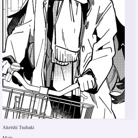
Akeishi Tsubaki
Main