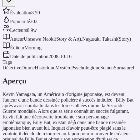
Évaluation
8.59
Popularité
202
Lecteurs
8.9w
Auteur
Urasawa Naoki(Story & Art),Nagasaki Takashi(Story)
Éditeur
Morning
Date de publication
2008-10-16
Tags
Détective
Drame
Historique
Mystère
Psychologique
Seinen
Surnaturel
Aperçu
Kevin Yamagata, un Américain d'origine japonaise, est devenu
l'auteur d'une bande dessinée policière à succès intitulée "Billy Bat"
après avoir combattu dans les forces alliées durant la Seconde
Guerre mondiale. Alors que sa série connaît un succès fulgurant,
Kevin fait une découverte troublante : son personnage
emblématique, Billy Bat, existait déjà dans une bande dessinée
japonaise bien avant lui. Inquiet d'avoir peut-être plagié sans le
vouloir, il décide de retourner au Japon pour retrouver le créateur
original de Billy Bat et obtenir son autorisation d'utiliser ce