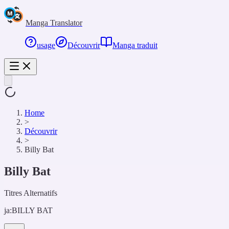
Manga Translator
usage
Découvrir
Manga traduit
Home
>
Découvrir
>
Billy Bat
Billy Bat
Titres Alternatifs
ja:
BILLY BAT