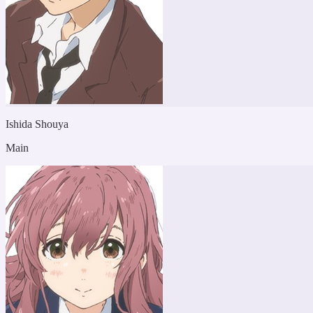
Ishida Shouya
Main