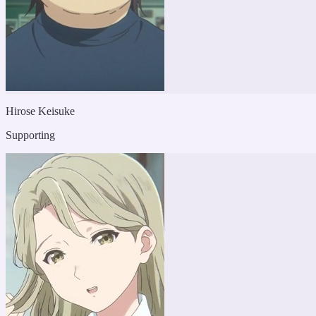
Hirose Keisuke
Supporting