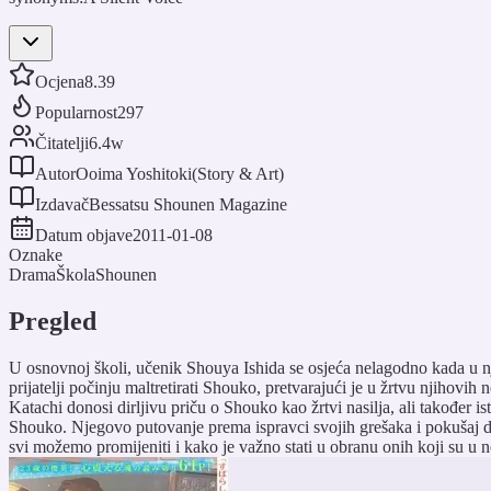
Ocjena
8.39
Popularnost
297
Čitatelji
6.4w
Autor
Ooima Yoshitoki(Story & Art)
Izdavač
Bessatsu Shounen Magazine
Datum objave
2011-01-08
Oznake
Drama
Škola
Shounen
Pregled
U osnovnoj školi, učenik Shouya Ishida se osjeća nelagodno kada u n
prijatelji počinju maltretirati Shouko, pretvarajući je u žrtvu njihov
Katachi donosi dirljivu priču o Shouko kao žrtvi nasilja, ali također i
Shouko. Njegovo putovanje prema ispravci svojih grešaka i pokušaj da 
svi možemo promijeniti i kako je važno stati u obranu onih koji su u n