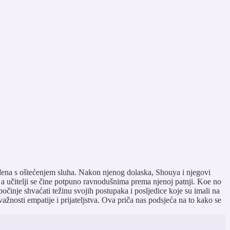
đena s oštećenjem sluha. Nakon njenog dolaska, Shouya i njegovi
o, a učitelji se čine potpuno ravnodušnima prema njenoj patnji. Koe no
počinje shvaćati težinu svojih postupaka i posljedice koje su imali na
žnosti empatije i prijateljstva. Ova priča nas podsjeća na to kako se