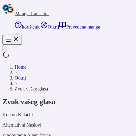
Manga Translator
korištenje
Otkrij
Prevedena manga
Home
>
Otkrij
>
Zvuk vašeg glasa
Zvuk vašeg glasa
Koe no Katachi
Alternativni Naslovi
synonyms:
A Silent Voice