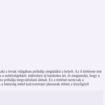
i a lovak világában próbálja megtalálni a helyét. Az ő története tele
a a nehézségekkel, miközben új barátokra lel, és megtanulja, hogy a
ura próbálja megvalósítani álmait. Ez a történet nemcsak a
és a bátorság mind kulcsszerepet játszanak ebben a lenyűgöző