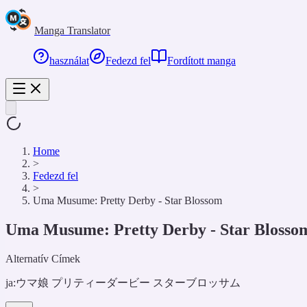
Manga Translator
használat
Fedezd fel
Fordított manga
Home
>
Fedezd fel
>
Uma Musume: Pretty Derby - Star Blossom
Uma Musume: Pretty Derby - Star Blosso
Alternatív Címek
ja:
ウマ娘 プリティーダービー スターブロッサム