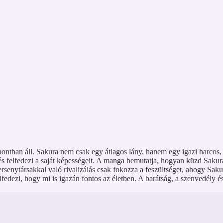
ontban áll. Sakura nem csak egy átlagos lány, hanem egy igazi harcos, ak
és felfedezi a saját képességeit. A manga bemutatja, hogyan küzd Sakur
ersenytársakkal való rivalizálás csak fokozza a feszültséget, ahogy Sak
lfedezi, hogy mi is igazán fontos az életben. A barátság, a szenvedély 