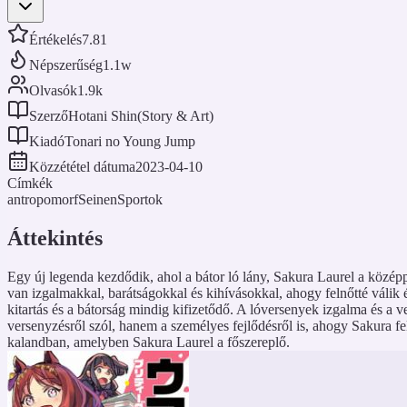
Értékelés
7.81
Népszerűség
1.1w
Olvasók
1.9k
Szerző
Hotani Shin(Story & Art)
Kiadó
Tonari no Young Jump
Közzététel dátuma
2023-04-10
Címkék
antropomorf
Seinen
Sportok
Áttekintés
Egy új legenda kezdődik, ahol a bátor ló lány, Sakura Laurel a középp
van izgalmakkal, barátságokkal és kihívásokkal, ahogy felnőtté válik 
kitartás és a bátorság mindig kifizetődő. A lóversenyek izgalma és a v
versenyzésről szól, hanem a személyes fejlődésről is, ahogy Sakura fe
kalandban, amelyben Sakura Laurel a főszereplő.