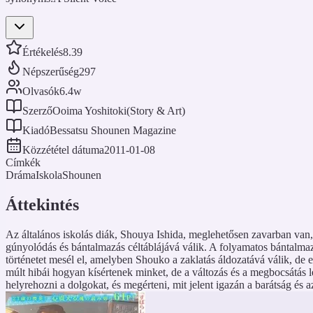
Értékelés
8.39
Népszerűség
297
Olvasók
6.4w
Szerző
Ooima Yoshitoki(Story & Art)
Kiadó
Bessatsu Shounen Magazine
Közzététel dátuma
2011-01-08
Címkék
Dráma
Iskola
Shounen
Áttekintés
Az általános iskolás diák, Shouya Ishida, meglehetősen zavarban van,
gúnyolódás és bántalmazás céltáblájává válik. A folyamatos bántalmaz
történetet mesél el, amelyben Shouko a zaklatás áldozatává válik, de 
múlt hibái hogyan kísértenek minket, de a változás és a megbocsátás 
helyrehozni a dolgokat, és megérteni, mit jelent igazán a barátság és a