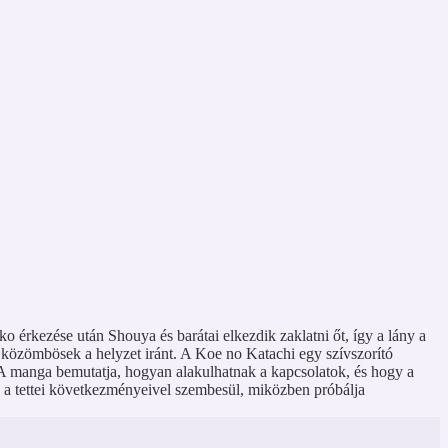
 érkezése után Shouya és barátai elkezdik zaklatni őt, így a lány a
 közömbösek a helyzet iránt. A Koe no Katachi egy szívszorító
k. A manga bemutatja, hogyan alakulhatnak a kapcsolatok, és hogy a
és a tettei következményeivel szembesül, miközben próbálja