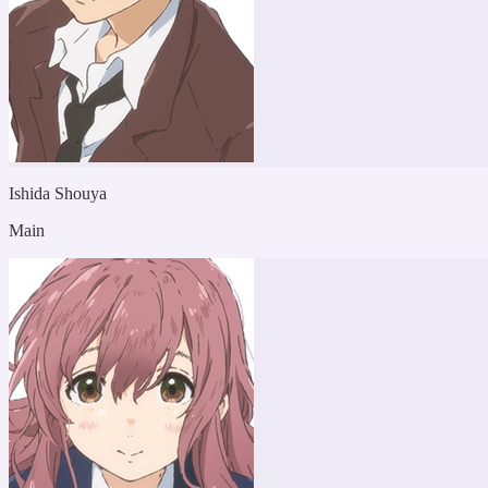
Ishida Shouya
Main