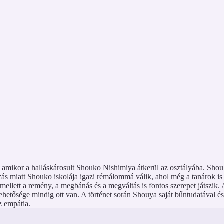
 amikor a halláskárosult Shouko Nishimiya átkerül az osztályába. Shouko
ás miatt Shouko iskolája igazi rémálommá válik, ahol még a tanárok is
emellett a remény, a megbánás és a megváltás is fontos szerepet játszi
lehetősége mindig ott van. A történet során Shouya saját bűntudatával 
z empátia.