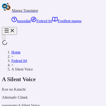
Manga Translator
használat
Fedezd fel
Fordított manga
Home
>
Fedezd fel
>
A Silent Voice
A Silent Voice
Koe no Katachi
Alternatív Címek
synonyms:
A Silent Voice