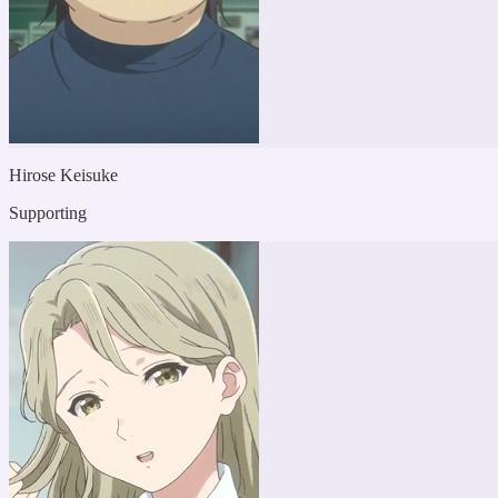
Hirose Keisuke
Supporting