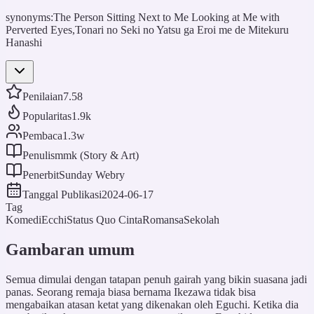
synonyms:
The Person Sitting Next to Me Looking at Me with
Perverted Eyes,Tonari no Seki no Yatsu ga Eroi me de Mitekuru
Hanashi
Penilaian
7.58
Popularitas
1.9k
Pembaca
1.3w
Penulis
mmk (Story & Art)
Penerbit
Sunday Webry
Tanggal Publikasi
2024-06-17
Tag
Komedi
Ecchi
Status Quo Cinta
Romansa
Sekolah
Gambaran umum
Semua dimulai dengan tatapan penuh gairah yang bikin suasana jadi
panas. Seorang remaja biasa bernama Ikezawa tidak bisa
mengabaikan atasan ketat yang dikenakan oleh Eguchi. Ketika dia