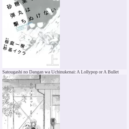
Satougashi no Dangan wa Uchinukenai: A Lollypop or A Bullet