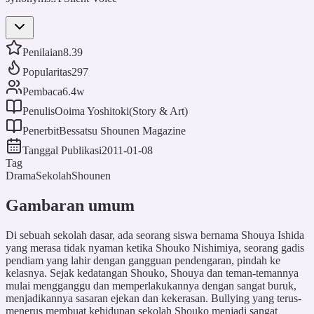
Penilaian
8.39
Popularitas
297
Pembaca
6.4w
Penulis
Ooima Yoshitoki(Story & Art)
Penerbit
Bessatsu Shounen Magazine
Tanggal Publikasi
2011-01-08
Tag
Drama
Sekolah
Shounen
Gambaran umum
Di sebuah sekolah dasar, ada seorang siswa bernama Shouya Ishida
yang merasa tidak nyaman ketika Shouko Nishimiya, seorang gadis
pendiam yang lahir dengan gangguan pendengaran, pindah ke
kelasnya. Sejak kedatangan Shouko, Shouya dan teman-temannya
mulai mengganggu dan memperlakukannya dengan sangat buruk,
menjadikannya sasaran ejekan dan kekerasan. Bullying yang terus-
menerus membuat kehidupan sekolah Shouko menjadi sangat