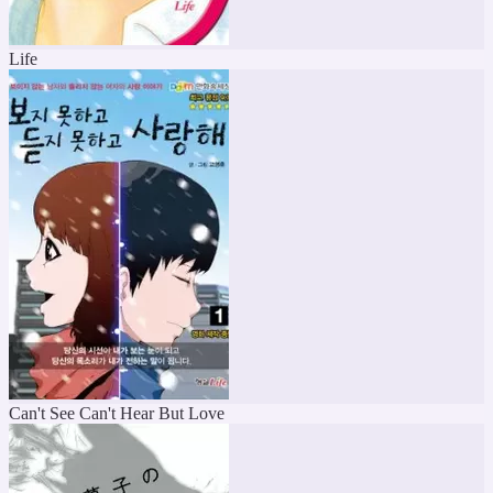
Life
Can't See Can't Hear But Love