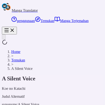
Manga Translator
penggunaan
Temukan
Manga Terjemahan
Home
>
Temukan
>
A Silent Voice
A Silent Voice
Koe no Katachi
Judul Alternatif
synonyms:
A Silent Voice