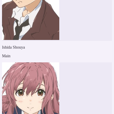
Ishida Shouya
Main