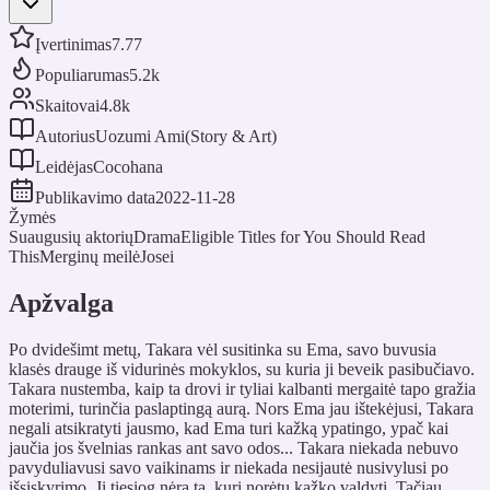
Įvertinimas
7.77
Populiarumas
5.2k
Skaitovai
4.8k
Autorius
Uozumi Ami(Story & Art)
Leidėjas
Cocohana
Publikavimo data
2022-11-28
Žymės
Suaugusių aktorių
Drama
Eligible Titles for You Should Read
This
Merginų meilė
Josei
Apžvalga
Po dvidešimt metų, Takara vėl susitinka su Ema, savo buvusia
klasės drauge iš vidurinės mokyklos, su kuria ji beveik pasibučiavo.
Takara nustemba, kaip ta drovi ir tyliai kalbanti mergaitė tapo gražia
moterimi, turinčia paslaptingą aurą. Nors Ema jau ištekėjusi, Takara
negali atsikratyti jausmo, kad Ema turi kažką ypatingo, ypač kai
jaučia jos švelnias rankas ant savo odos... Takara niekada nebuvo
pavyduliavusi savo vaikinams ir niekada nesijautė nusivylusi po
išsiskyrimo. Ji tiesiog nėra ta, kuri norėtų kažko valdyti. Tačiau