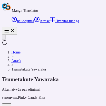
Manga Translator
naudojimas
Atrask
Išverstas manga
Home
>
Atrask
>
Tsumetakute Yawaraka
Tsumetakute Yawaraka
Alternatyvūs pavadinimai
synonyms:
Pinky Candy Kiss