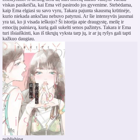
viskas pasikeičia, kai Ema vėl pasirodo jos gyvenime. Stebėdama,
kaip Ema elgiasi su savo vyru, Takara pajunta skausmą krūtinėje,
kurio niekada anksčiau nebuvo patyrusi. Ar šie intensyvūs jausmai
yra tai, ko ji visada ieškojo? Ši istorija apie draugystę, meilę ir
emocijų painiavą, kurią gali sukelti senos pažintys. Takara ir Ema
turi išsiaiškinti, kas iš tikrųjų vyksta tarp jų, ir ar jų ryšys gali tapti
kažkuo daugiau.
publishing