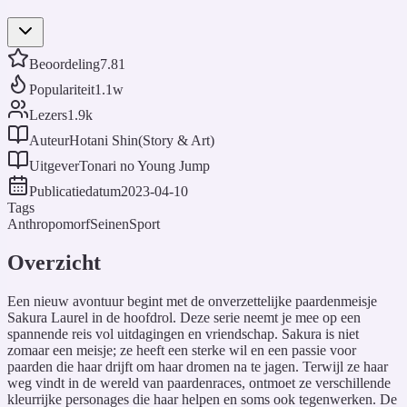
Beoordeling
7.81
Populariteit
1.1w
Lezers
1.9k
Auteur
Hotani Shin(Story & Art)
Uitgever
Tonari no Young Jump
Publicatiedatum
2023-04-10
Tags
Anthropomorf
Seinen
Sport
Overzicht
Een nieuw avontuur begint met de onverzettelijke paardenmeisje
Sakura Laurel in de hoofdrol. Deze serie neemt je mee op een
spannende reis vol uitdagingen en vriendschap. Sakura is niet
zomaar een meisje; ze heeft een sterke wil en een passie voor
paarden die haar drijft om haar dromen na te jagen. Terwijl ze haar
weg vindt in de wereld van paardenraces, ontmoet ze verschillende
kleurrijke personages die haar helpen en soms ook tegenwerken. De