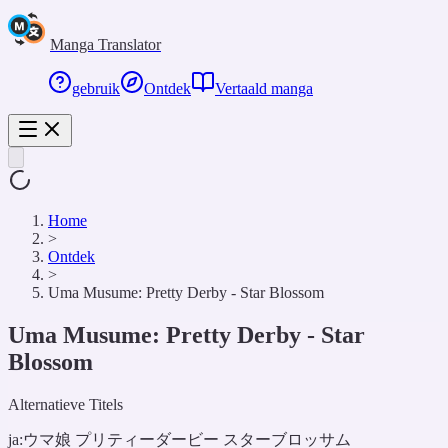
Manga Translator
gebruik
Ontdek
Vertaald manga
Home
>
Ontdek
>
Uma Musume: Pretty Derby - Star Blossom
Uma Musume: Pretty Derby - Star
Blossom
Alternatieve Titels
ja:
ウマ娘 プリティーダービー スターブロッサム