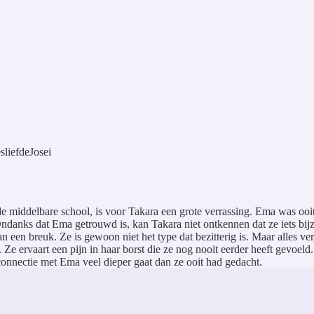
sliefde
Josei
 middelbare school, is voor Takara een grote verrassing. Ema was ooit h
Ondanks dat Ema getrouwd is, kan Takara niet ontkennen dat ze iets bij
van een breuk. Ze is gewoon niet het type dat bezitterig is. Maar alles
 ervaart een pijn in haar borst die ze nog nooit eerder heeft gevoeld. I
connectie met Ema veel dieper gaat dan ze ooit had gedacht.