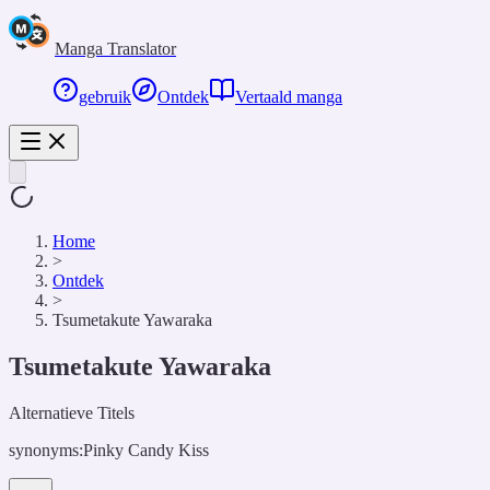
Manga Translator
gebruik
Ontdek
Vertaald manga
Home
>
Ontdek
>
Tsumetakute Yawaraka
Tsumetakute Yawaraka
Alternatieve Titels
synonyms:
Pinky Candy Kiss