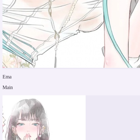
Ema
Main