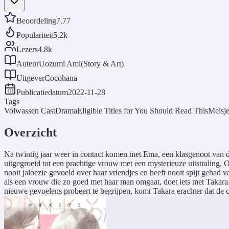
Beoordeling
7.77
Populariteit
5.2k
Lezers
4.8k
Auteur
Uozumi Ami(Story & Art)
Uitgever
Cocohana
Publicatiedatum
2022-11-28
Tags
Volwassen Cast
Drama
Eligible Titles for You Should Read This
Meisje
Overzicht
Na twintig jaar weer in contact komen met Ema, een klasgenoot van de
uitgegroeid tot een prachtige vrouw met een mysterieuze uitstraling. 
nooit jaloezie gevoeld over haar vriendjes en heeft nooit spijt gehad 
als een vrouw die zo goed met haar man omgaat, doet iets met Takara. Ze
nieuwe gevoelens probeert te begrijpen, komt Takara erachter dat de 