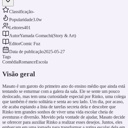
Classificação
-
Popularidade
3.0w
Leitores
401
Autor
Yamada Gomachi(Story & Art)
Editor
Comic Fuz
Data de publicação
2025-05-27
Tags
Comédia
Romance
Escola
Visão geral
Masato é um garoto do primeiro ano do ensino médio que ainda está
tentando se enturmar com a galera da sala. Ele se sente um pouco
deslocado, mas tem uma curiosidade especial por Rinko, uma colega
que também é meio solitária e senta ao seu lado. Um dia, por acaso,
ele acaba espiando a lista de tarefas secreta dela e descobre que
Rinko tem grandes sonhos de viver uma vida escolar cheia de
aventuras e diversão. Movido pela vontade de ajudar, Masato decide
se oferecer para auxiliar Rinko a realizar esses desejos. Juntos, eles
embarcam em uma jornada para transformar a rotina escolar dela em