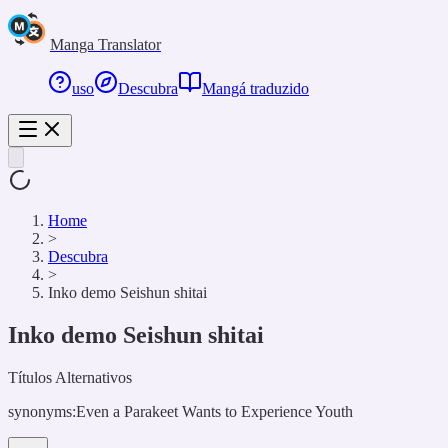
Manga Translator
uso
Descubra
Mangá traduzido
Home
>
Descubra
>
Inko demo Seishun shitai
Inko demo Seishun shitai
Títulos Alternativos
synonyms:
Even a Parakeet Wants to Experience Youth