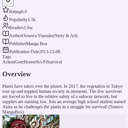
Rating
6.9
Popularity
1.5k
Readers
1.6w
Author
Oosawa Yuusuke(Story & Art)
Publisher
Manga Box
Publication Date
2013-12-08
Tags
Action
Gore
Horror
Sci-Fi
Survival
Overview
Plants have taken over the planet. In 2017, the vegetation in Tokyo
rose up and toppled human society in moments. The few survivors
are forced to live in the relative safety of a subway network, but
supplies are running low. Join an average high school student named
Akira as he challenges the plants in a struggle for survival! (Source:
MangaBox)