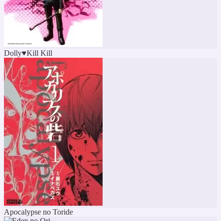
Dolly♥Kill Kill
Apocalypse no Toride