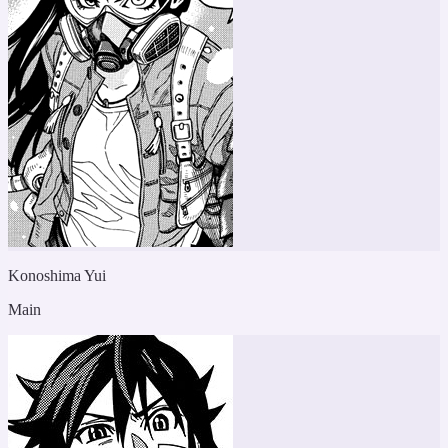
Konoshima Yui
Main