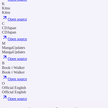
K
Kitsu
Kitsu
Open source
C
CDJapan
CDJapan
Open source
M
MangaUpdates
MangaUpdates
Open source
B
Book☆Walker
Book☆Walker
Open source
O
Official English
Official English
Open source