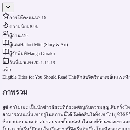
การให้คะแนน
7.16
ความนิยม
8.9k
ผู้อ่าน
2.5k
ผู้แต่ง
Hattori Mitei(Story & Art)
ผู้จัดพิมพ์
Manga Goraku
วันที่เผยแพร่
2021-11-19
แท็ก
Eligible Titles for You Should Read This
ลึกลับ
จิตวิทยา
เซย์เนน
ระทึ
ภาพรวม
ยูชิ คาโมเมะ เป็นนักข่าวอิสระที่ต้องเผชิญกับความสูญเสียครั้งให
สามารถทนเห็นเขาอยู่ในสภาพนี้ได้ จึงตัดสินใจทิ้งเขาไป ยูชิใช้ช
ชื่อมาก่อน นามว่า สมาคมรอยยิ้มแห่งหัวใจ มาที่บ้านของเขาและย
โยน เขาก็เริ่มรู้สึกสนใจ เรื่องราวนี้จึงเริ่มต้นขึ้น โดยมีศาส