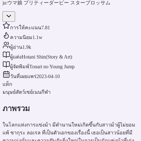
ja:
ウマ娘 プリティーダービー スターブロッサム
การให้คะแนน
7.81
ความนิยม
1.1w
ผู้อ่าน
1.9k
ผู้แต่ง
Hotani Shin(Story & Art)
ผู้จัดพิมพ์
Tonari no Young Jump
วันที่เผยแพร่
2023-04-10
แท็ก
มนุษย์สัตว์
เซย์เนน
กีฬา
ภาพรวม
ในโลกแห่งการแข่งม้า มีตำนานใหม่เกิดขึ้นกับสาวม้าผู้ไม่ยอม
แพ้ ซากุระ ลอเรล ที่เป็นตัวเอกของเรื่องนี้ เธอเป็นสาวน้อยที่มี
ความมุ่งมั่นและความฝันอันยิ่งใหญ่ในการเป็นนักแข่งม้าที่เก่ง