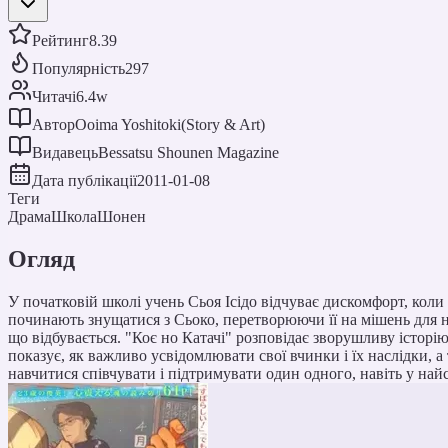
Рейтинг
8.39
Популярність
297
Читачі
6.4w
Автор
Ooima Yoshitoki(Story & Art)
Видавець
Bessatsu Shounen Magazine
Дата публікації
2011-01-08
Теги
Драма
Школа
Шонен
Огляд
У початковій школі учень Сьоя Ісідо відчуває дискомфорт, коли д
починають знущатися з Сьоко, перетворюючи її на мішень для на
що відбувається. "Коє но Катачі" розповідає зворушливу історію
показує, як важливо усвідомлювати свої вчинки і їх наслідки, 
навчитися співчувати і підтримувати один одного, навіть у най