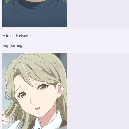
Hirose Keisuke
Supporting