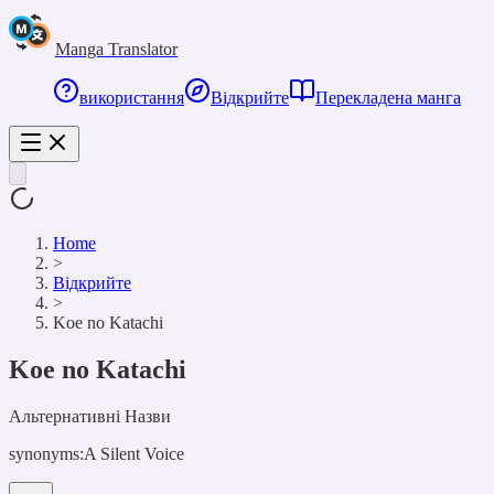
Manga Translator
використання
Відкрийте
Перекладена манга
Home
>
Відкрийте
>
Koe no Katachi
Koe no Katachi
Альтернативні Назви
synonyms:
A Silent Voice