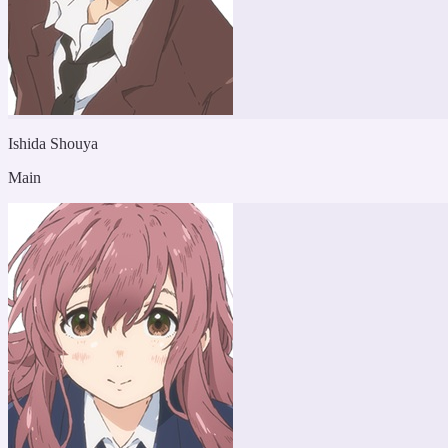
Ishida Shouya
Main