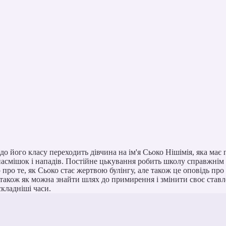
о його класу переходить дівчина на ім'я Сьоко Нішімія, яка має п
смішок і нападів. Постійне цькування робить школу справжнім пе
 про те, як Сьоко стає жертвою булінгу, але також це оповідь пр
а також як можна знайти шлях до примирення і змінити своє ставл
складніші часи.