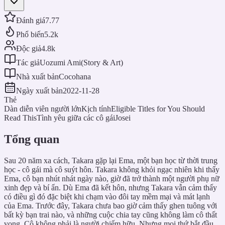
Đánh giá
7.77
Phổ biến
5.2k
Độc giả
4.8k
Tác giả
Uozumi Ami(Story & Art)
Nhà xuất bản
Cocohana
Ngày xuất bản
2022-11-28
Thẻ
Dàn diễn viên người lớn
Kịch tính
Eligible Titles for You Should
Read This
Tình yêu giữa các cô gái
Josei
Tổng quan
Sau 20 năm xa cách, Takara gặp lại Ema, một bạn học từ thời trung
học - cô gái mà cô suýt hôn. Takara không khỏi ngạc nhiên khi thấy
Ema, cô bạn nhút nhát ngày nào, giờ đã trở thành một người phụ nữ
xinh đẹp và bí ẩn. Dù Ema đã kết hôn, nhưng Takara vẫn cảm thấy
có điều gì đó đặc biệt khi chạm vào đôi tay mềm mại và mát lạnh
của Ema. Trước đây, Takara chưa bao giờ cảm thấy ghen tuông với
bất kỳ bạn trai nào, và những cuộc chia tay cũng không làm cô thất
vọng. Cô không phải là người chiếm hữu. Nhưng mọi thứ bắt đầu