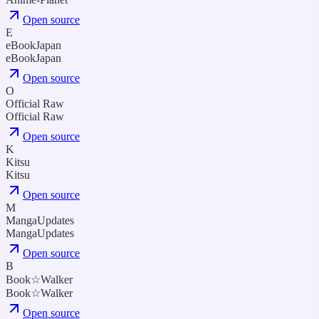
Open source
E
eBookJapan
eBookJapan
Open source
O
Official Raw
Official Raw
Open source
K
Kitsu
Kitsu
Open source
M
MangaUpdates
MangaUpdates
Open source
B
Book☆Walker
Book☆Walker
Open source