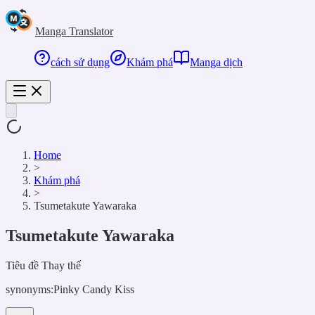
Manga Translator
cách sử dụng
Khám phá
Manga dịch
Home
>
Khám phá
>
Tsumetakute Yawaraka
Tsumetakute Yawaraka
Tiêu đề Thay thế
synonyms:
Pinky Candy Kiss