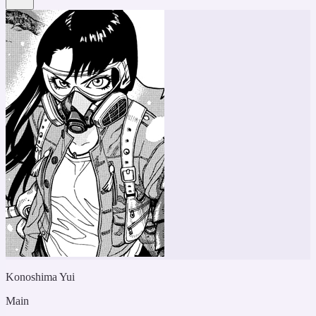
Konoshima Yui
Main