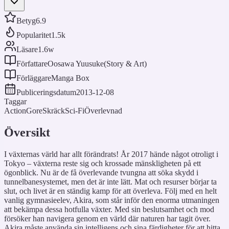
Betyg
6.9
Popularitet
1.5k
Läsare
1.6w
Författare
Oosawa Yuusuke(Story & Art)
Förläggare
Manga Box
Publiceringsdatum
2013-12-08
Taggar
Action
Gore
Skräck
Sci-Fi
Överlevnad
Översikt
I växternas värld har allt förändrats! År 2017 hände något otroligt i
Tokyo – växterna reste sig och krossade mänskligheten på ett
ögonblick. Nu är de få överlevande tvungna att söka skydd i
tunnelbanesystemet, men det är inte lätt. Mat och resurser börjar ta
slut, och livet är en ständig kamp för att överleva. Följ med en helt
vanlig gymnasieelev, Akira, som står inför den enorma utmaningen
att bekämpa dessa hotfulla växter. Med sin beslutsamhet och mod
försöker han navigera genom en värld där naturen har tagit över.
Akira måste använda sin intelligens och sina färdigheter för att hitta