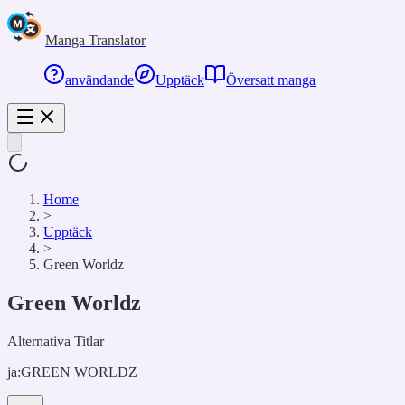
Manga Translator
användande
Upptäck
Översatt manga
Home
>
Upptäck
>
Green Worldz
Green Worldz
Alternativa Titlar
ja:
GREEN WORLDZ